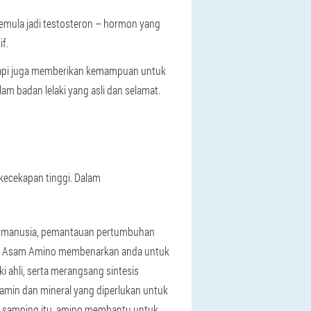
emula jadi testosteron – hormon yang
f.
etapi juga memberikan kemampuan untuk
m badan lelaki yang asli dan selamat.
kecekapan tinggi. Dalam
uh manusia, pemantauan pertumbuhan
ik. Asam Amino membenarkan anda untuk
i ahli, serta merangsang sintesis
amin dan mineral yang diperlukan untuk
 samping itu, amino membantu untuk