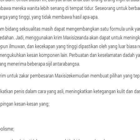
embawa mereka wanita lebih senang di tempat tidur. Seseorang untuk berbar
rga yang tinggi, yang tidak membawa hasil apa-apa.
am bidang seksualitas masih dapat mengembangkan satu formula unik y
dahan. Jadi, menggunakan krim Maxisizeanda akan dapat untuk meningkat
Jepun ilmuwan, dan kecekapan yang tinggi dipastikan oleh yang luar biasa
 mengukuhkan kesan komponen lain. Perbuatan dan keselamatan dadah yan
ang menerima beberapa sijil antarabangsa.
im untuk zakar pembesaran Maxisizekemudian membuat pilihan yang tepat,
atkan penis dalam cara yang asli, meningkatkan ketegangan kulit dan dar
ingan kesan-kesan yang;
olisme;