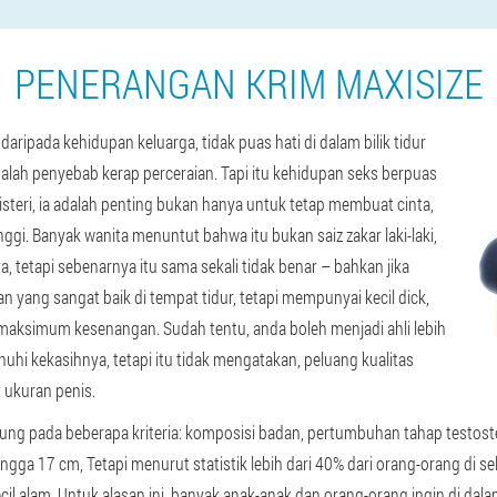
PENERANGAN KRIM MAXISIZE
aripada kehidupan keluarga, tidak puas hati di dalam bilik tidur
alah penyebab kerap perceraian. Tapi itu kehidupan seks berpuas
teri, ia adalah penting bukan hanya untuk tetap membuat cinta,
nggi. Banyak wanita menuntut bahwa itu bukan saiz zakar laki-laki,
tapi sebenarnya itu sama sekali tidak benar – bahkan jika
 yang sangat baik di tempat tidur, tetapi mempunyai kecil dick,
aksimum kesenangan. Sudah tentu, anda boleh menjadi ahli lebih
uhi kekasihnya, tetapi itu tidak mengatakan, peluang kualitas
 ukuran penis.
ntung pada beberapa kriteria: komposisi badan, pertumbuhan tahap testoste
ngga 17 cm, Tetapi menurut statistik lebih dari 40% dari orang-orang di s
cil alam. Untuk alasan ini, banyak anak-anak dan orang-orang ingin di d