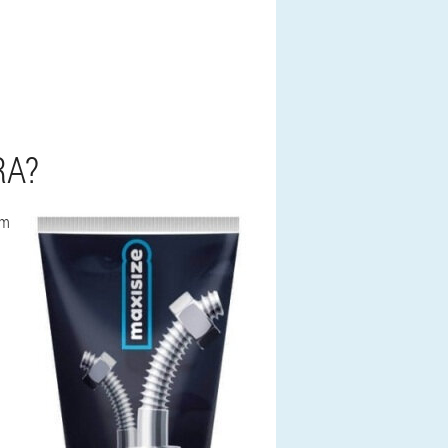
RA?
im