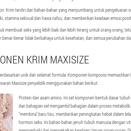
on. Krim terdiri dari bahan-bahan yang menyumbang untuk pengeluaran s
ki, stamina seksual dan hawa nafsu, dan memberikan keadaan emosi positi
uk membuat seks yang lebih baik dan lebih terang untuk orang-orang, t
 benar-benar tidak berbahaya untuk kesehatan, dan semua perubahan dala
ONEN KRIM MAXISIZE
h berdasarkan unik dan selamat formula. Komponen komposisi memastikan 
aran Maxisize penyelidik menggunakan bahan berikut:
Protein dan asam amino
. Ini set komponen bentuk dasar tub
dan bahagian-sel mengambil bahagian dalam proses metabol
"membina" baru tisu, memberikan peningkatan hebat dalam lelak
hormon seks. Ini bahan-bahan jenuh tubuh manusia dengan vit
memperbaiki dan mengekalkan keadaan Umum organ-organ. Di